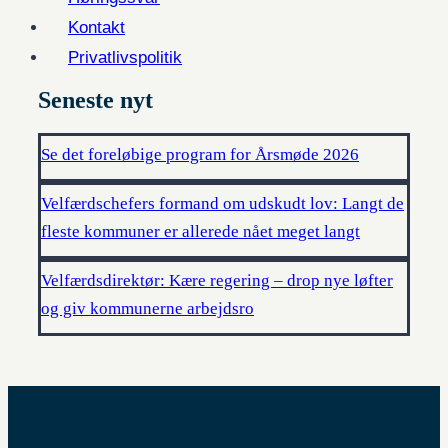
Kontakt
Privatlivspolitik
Seneste nyt
Se det foreløbige program for Årsmøde 2026
Velfærdschefers formand om udskudt lov: Langt de
fleste kommuner er allerede nået meget langt
Velfærdsdirektør: Kære regering – drop nye løfter
og giv kommunerne arbejdsro