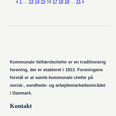
Indlægsinddeling
Previous
Next
1
…
13
14
15
16
17
18
19
…
21
Page
Page
Kommunale Velfærdschefer er en traditionsrig
forening, der er etableret i 1913. Foreningens
formål er at samle kommunale chefer på
social-, sundheds- og arbejdsmarkedsområdet
i Danmark.
Kontakt