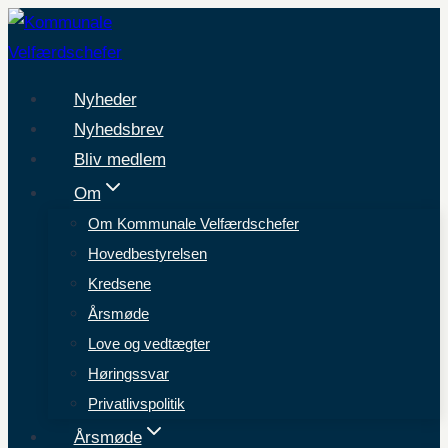
Fortsæt
til
indhold
Nyheder
Nyhedsbrev
Bliv medlem
Om
Om Kommunale Velfærdschefer
Hovedbestyrelsen
Kredsene
Årsmøde
Love og vedtægter
Høringssvar
Privatlivspolitik
Årsmøde