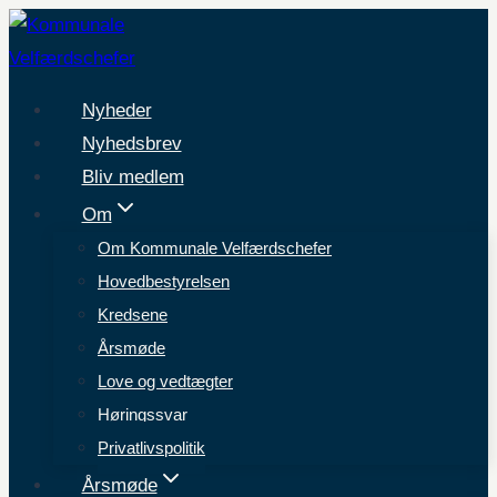
Fortsæt
til
indhold
Nyheder
Nyhedsbrev
Bliv medlem
Om
Om Kommunale Velfærdschefer
Hovedbestyrelsen
Kredsene
Årsmøde
Love og vedtægter
Høringssvar
Privatlivspolitik
Årsmøde