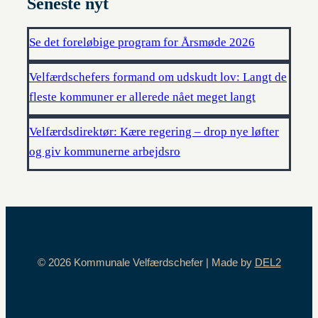
Seneste nyt
Se det foreløbige program for Årsmøde 2026
Velfærdschefers formand om udskudt lov: Langt de
fleste kommuner er allerede nået meget langt
Velfærdsdirektør: Kære regering – drop nye løfter
og giv kommunerne arbejdsro
© 2026 Kommunale Velfærdschefer | Made by
DEL2