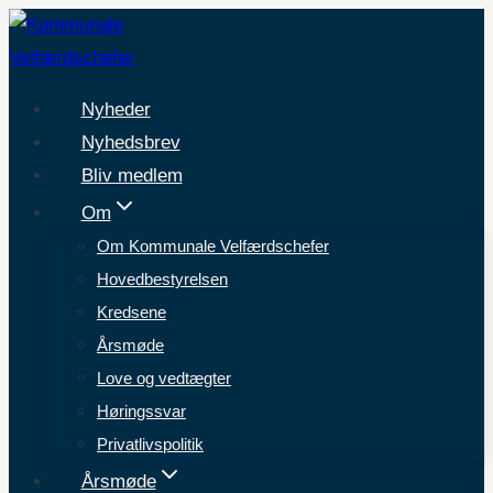
Fortsæt
til
indhold
Nyheder
Nyhedsbrev
Bliv medlem
Om
Om Kommunale Velfærdschefer
Hovedbestyrelsen
Kredsene
Årsmøde
Love og vedtægter
Høringssvar
Privatlivspolitik
Årsmøde