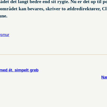
et det langt bedre end sit rygte. Nu er det op til po
 på området kan bevares, skriver to ældredirektører,
une.
gsmur
med ét, simpelt greb
Næ