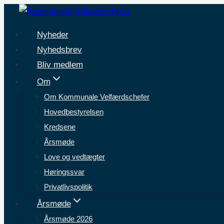
Fortsæt
til
Nyheder
indhold
Nyhedsbrev
Bliv medlem
Om
Om Kommunale Velfærdschefer
Hovedbestyrelsen
Kredsene
Årsmøde
Love og vedtægter
Høringssvar
Privatlivspolitik
Årsmøde
Årsmøde 2026