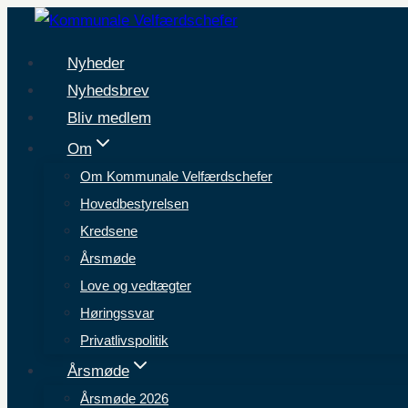
Fortsæt
til
Nyheder
indhold
Nyhedsbrev
Bliv medlem
Om
Om Kommunale Velfærdschefer
Hovedbestyrelsen
Kredsene
Årsmøde
Love og vedtægter
Høringssvar
Privatlivspolitik
Årsmøde
Årsmøde 2026