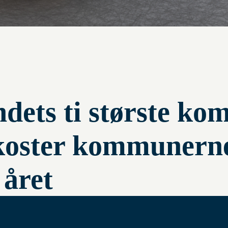
ndets ti største ko
 koster kommunern
 året