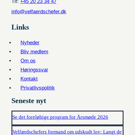
Tlf:
+45 20 23 34 47
info@velfaerdschefer.dk
Links
Nyheder
Bliv medlem
Om os
Høringssvar
Kontakt
Privatlivspolitik
Seneste nyt
Se det foreløbige program for Årsmøde 2026
Velfærdschefers formand om udskudt lov: Langt de