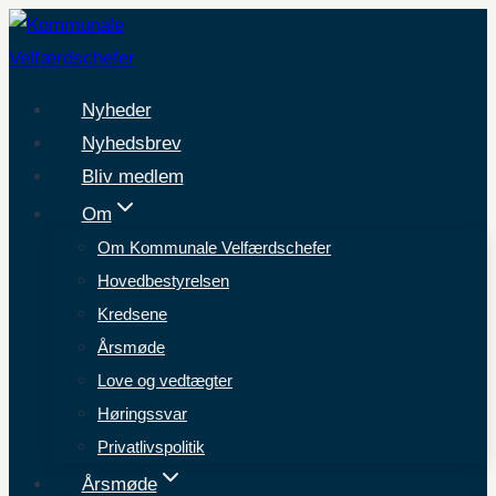
Fortsæt
til
indhold
Nyheder
Nyhedsbrev
Bliv medlem
Om
Om Kommunale Velfærdschefer
Hovedbestyrelsen
Kredsene
Årsmøde
Love og vedtægter
Høringssvar
Privatlivspolitik
Årsmøde