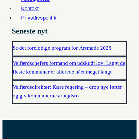
Kontakt
Privatlivspolitik
Seneste nyt
Se det foreløbige program for Årsmøde 2026
Velfærdschefers formand om udskudt lov: Langt de
fleste kommuner er allerede nået meget langt
Velfærdsdirektør: Kære regering – drop nye løfter
og giv kommunerne arbejdsro