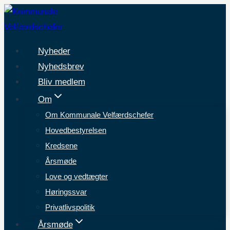
Fortsæt
til
indhold
Nyheder
Nyhedsbrev
Bliv medlem
Om
Om Kommunale Velfærdschefer
Hovedbestyrelsen
Kredsene
Årsmøde
Love og vedtægter
Høringssvar
Privatlivspolitik
Årsmøde