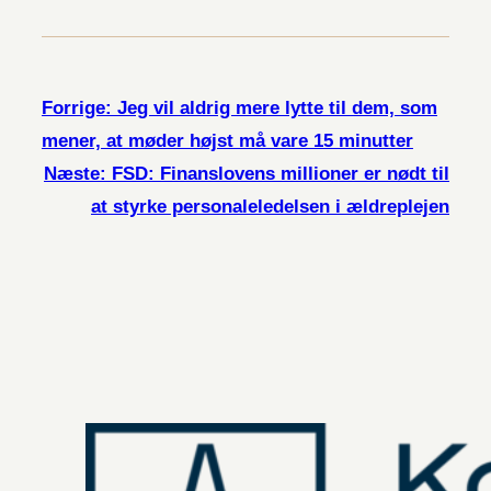
Forrige:
Jeg vil aldrig mere lytte til dem, som
mener, at møder højst må vare 15 minutter
Næste:
FSD: Finanslovens millioner er nødt til
at styrke personaleledelsen i ældreplejen