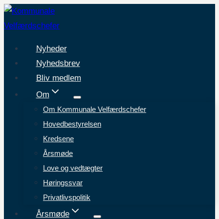
Fortsæt
til
indhold
Nyheder
Nyhedsbrev
Bliv medlem
Om
Om Kommunale Velfærdschefer
Hovedbestyrelsen
Kredsene
Årsmøde
Love og vedtægter
Høringssvar
Privatlivspolitik
Årsmøde