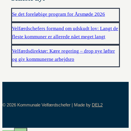
Se det foreløbige program for Årsmøde 2026
Velfærdschefers formand om udskudt lov: Langt de
fleste kommuner er allerede nået meget langt
Velfærdsdirektør: Kære regering – drop nye løfter
og giv kommunerne arbejdsro
© 2026 Kommunale Velfærdschefer | Made by
DEL2