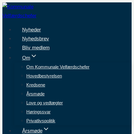
Fortsæt
til
indhold
Nyheder
Nyhedsbrev
Bliv medlem
Om
Om Kommunale Velfærdschefer
Hovedbestyrelsen
Kredsene
Årsmøde
Love og vedtægter
Høringssvar
Privatlivspolitik
Årsmøde