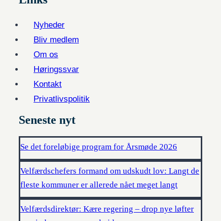
Nyheder
Bliv medlem
Om os
Høringssvar
Kontakt
Privatlivspolitik
Seneste nyt
Se det foreløbige program for Årsmøde 2026
Velfærdschefers formand om udskudt lov: Langt de
fleste kommuner er allerede nået meget langt
Velfærdsdirektør: Kære regering – drop nye løfter