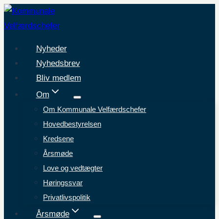
Fortsæt
til
indhold
Nyheder
Nyhedsbrev
Bliv medlem
Om
Om Kommunale Velfærdschefer
Hovedbestyrelsen
Kredsene
Årsmøde
Love og vedtægter
Høringssvar
Privatlivspolitik
Årsmøde