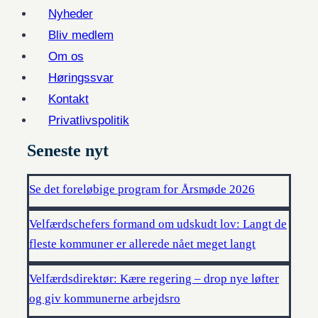
Nyheder
Bliv medlem
Om os
Høringssvar
Kontakt
Privatlivspolitik
Seneste nyt
Se det foreløbige program for Årsmøde 2026
Velfærdschefers formand om udskudt lov: Langt de
fleste kommuner er allerede nået meget langt
Velfærdsdirektør: Kære regering – drop nye løfter
og giv kommunerne arbejdsro