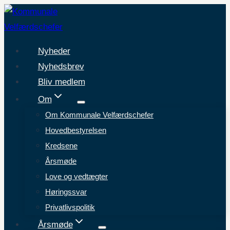
Fortsæt
til
indhold
Nyheder
Nyhedsbrev
Bliv medlem
Om
Om Kommunale Velfærdschefer
Hovedbestyrelsen
Kredsene
Årsmøde
Love og vedtægter
Høringssvar
Privatlivspolitik
Årsmøde