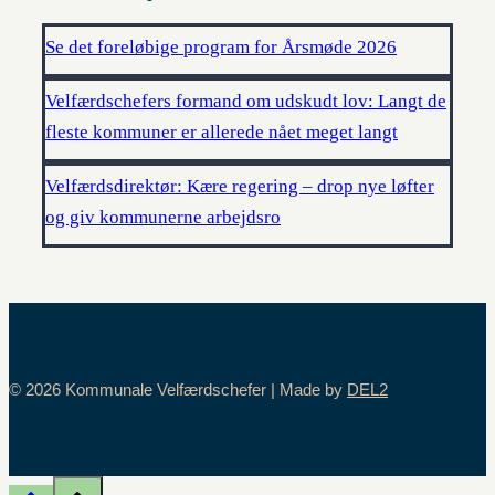
Se det foreløbige program for Årsmøde 2026
Velfærdschefers formand om udskudt lov: Langt de
fleste kommuner er allerede nået meget langt
Velfærdsdirektør: Kære regering – drop nye løfter
og giv kommunerne arbejdsro
© 2026 Kommunale Velfærdschefer | Made by
DEL2