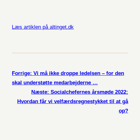
Læs artiklen på altinget.dk
Forrige:
Vi må ikke droppe ledelsen – for den
skal understøtte medarbejderne …
Næste:
Socialchefernes årsmøde 2022:
Hvordan får vi velfærdsregnestykket til at gå
op?