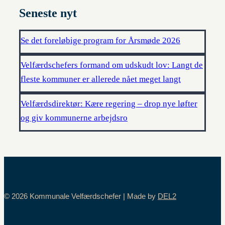
Seneste nyt
Se det foreløbige program for Årsmøde 2026
Velfærdschefers formand om udskudt lov: Langt de
fleste kommuner er allerede nået meget langt
Velfærdsdirektør: Kære regering – drop nye løfter
og giv kommunerne arbejdsro
© 2026 Kommunale Velfærdschefer | Made by
DEL2