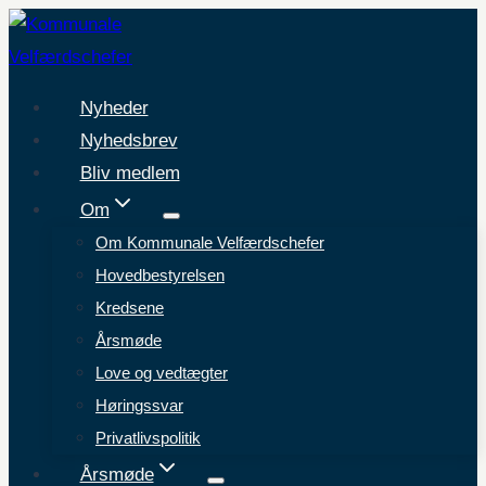
Fortsæt
til
indhold
Nyheder
Nyhedsbrev
Bliv medlem
Om
Om Kommunale Velfærdschefer
Hovedbestyrelsen
Kredsene
Årsmøde
Love og vedtægter
Høringssvar
Privatlivspolitik
Årsmøde