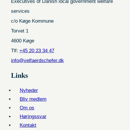
Executives of Danish local government welfare
services
c/o Køge Kommune
Torvet 1
4600 Køge
Tlf:
+45 20 23 34 47
info@velfaerdschefer.dk
Links
Nyheder
Bliv medlem
Om os
Høringssvar
Kontakt