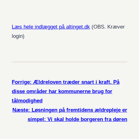
Læs hele indlægget på altinget.dk
(OBS. Kræver
login)
Forrige:
Ældreloven træder snart i kraft. På
disse områder har kommunerne brug for
tålmodighed
Næste:
Løsningen på fremtidens ældrepleje er
simpel: Vi skal holde borgeren fra døren