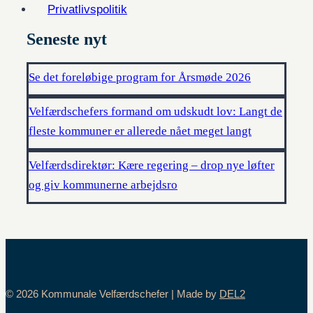
Privatlivspolitik
Seneste nyt
Se det foreløbige program for Årsmøde 2026
Velfærdschefers formand om udskudt lov: Langt de
fleste kommuner er allerede nået meget langt
Velfærdsdirektør: Kære regering – drop nye løfter
og giv kommunerne arbejdsro
© 2026 Kommunale Velfærdschefer | Made by
DEL2