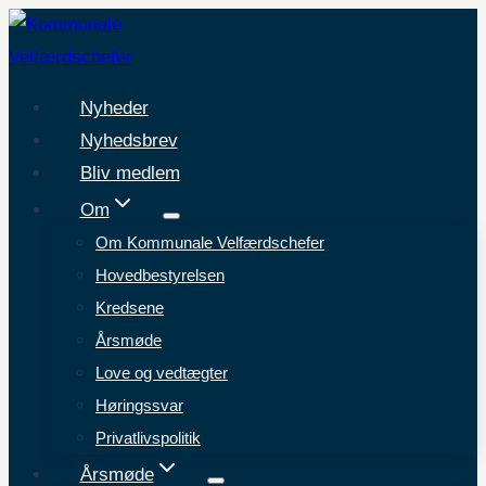
Fortsæt
til
indhold
Nyheder
Nyhedsbrev
Bliv medlem
Om
Om Kommunale Velfærdschefer
Hovedbestyrelsen
Kredsene
Årsmøde
Love og vedtægter
Høringssvar
Privatlivspolitik
Årsmøde