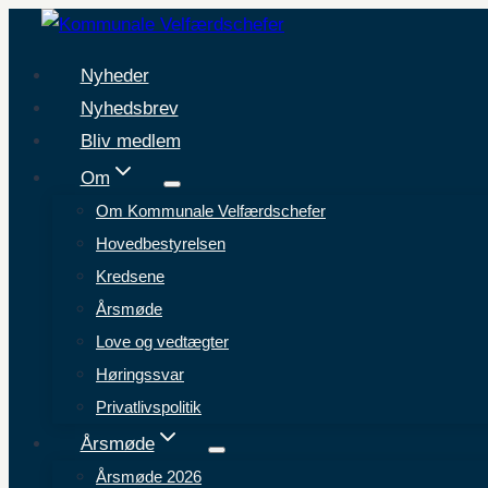
Fortsæt
til
Nyheder
indhold
Nyhedsbrev
Bliv medlem
Om
Om Kommunale Velfærdschefer
Hovedbestyrelsen
Kredsene
Årsmøde
Love og vedtægter
Høringssvar
Privatlivspolitik
Årsmøde
Årsmøde 2026