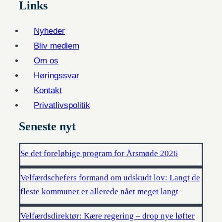
Links
Nyheder
Bliv medlem
Om os
Høringssvar
Kontakt
Privatlivspolitik
Seneste nyt
Se det foreløbige program for Årsmøde 2026
Velfærdschefers formand om udskudt lov: Langt de
fleste kommuner er allerede nået meget langt
Velfærdsdirektør: Kære regering – drop nye løfter