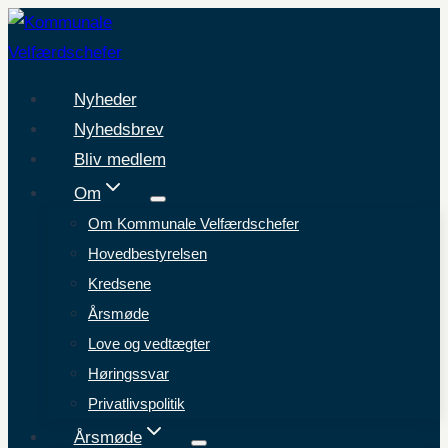
Fortsæt
til
indhold
Nyheder
Nyhedsbrev
Bliv medlem
Om
Om Kommunale Velfærdschefer
Hovedbestyrelsen
Kredsene
Årsmøde
Love og vedtægter
Høringssvar
Privatlivspolitik
Årsmøde