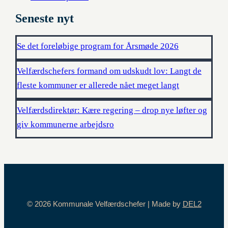
Seneste nyt
Se det foreløbige program for Årsmøde 2026
Velfærdschefers formand om udskudt lov: Langt de
fleste kommuner er allerede nået meget langt
Velfærdsdirektør: Kære regering – drop nye løfter og
giv kommunerne arbejdsro
© 2026 Kommunale Velfærdschefer | Made by
DEL2