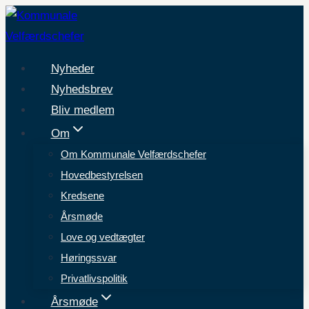
Fortsæt
til
indhold
Nyheder
Nyhedsbrev
Bliv medlem
Om
Om Kommunale Velfærdschefer
Hovedbestyrelsen
Kredsene
Årsmøde
Love og vedtægter
Høringssvar
Privatlivspolitik
Årsmøde