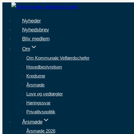
Fortsæt
til
Nyheder
indhold
Nyhedsbrev
Bliv medlem
Om
Om Kommunale Velfærdschefer
Hovedbestyrelsen
Kredsene
Årsmøde
Love og vedtægter
Høringssvar
Privatlivspolitik
Årsmøde
Årsmøde 2026