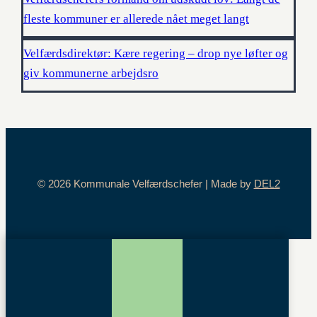
fleste kommuner er allerede nået meget langt
Velfærdsdirektør: Kære regering – drop nye løfter og
giv kommunerne arbejdsro
© 2026 Kommunale Velfærdschefer | Made by
DEL2