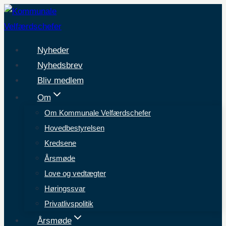
Fortsæt
til
indhold
Nyheder
Nyhedsbrev
Bliv medlem
Om
Om Kommunale Velfærdschefer
Hovedbestyrelsen
Kredsene
Årsmøde
Love og vedtægter
Høringssvar
Privatlivspolitik
Årsmøde