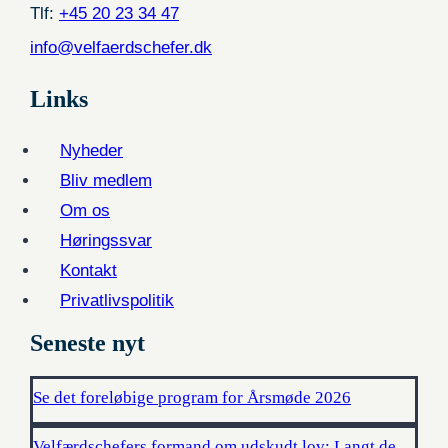
Tlf:
+45 20 23 34 47
info@velfaerdschefer.dk
Links
Nyheder
Bliv medlem
Om os
Høringssvar
Kontakt
Privatlivspolitik
Seneste nyt
Se det foreløbige program for Årsmøde 2026
Velfærdschefers formand om udskudt lov: Langt de